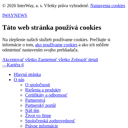
© 2026 InterWay, a. s. Všetky práva vyhradené.
Nastavenia cookies
IWAYNEWS
Táto web stránka používá cookies
Na zlepšenie našich služieb používame cookies. Prečítajte si
informácie o tom,
ako používame cookies
a ako ich môžete
odmietnuť nastavením svojho prehliadača.
Akceptovať všetko
Zamietnuť všetko
Zobraziť detail
Kariéra
6
Hlavná stránka
O nás
O spoločnosti
Riešenia a produkty
Certifikáty a odbornosť
Partnerstvá
Partnerský portál
Náš tím
Život vo firme
Spoločenská zodpovednosť
Právne informácie