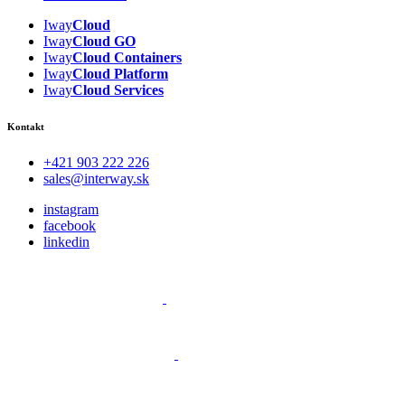
Iway
Cloud
Iway
Cloud GO
Iway
Cloud
Containers
Iway
Cloud
Platform
Iway
Cloud
Services
Kontakt
+421 903 222 226
sales@interway.sk
instagram
facebook
linkedin