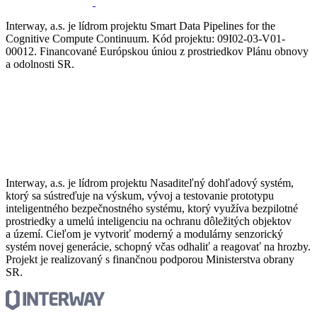
Interway, a.s. je lídrom projektu Smart Data Pipelines for the
Cognitive Compute Continuum. Kód projektu: 09I02-03-V01-
00012. Financované Európskou úniou z prostriedkov Plánu obnovy
a odolnosti SR.
Interway, a.s. je lídrom projektu Nasaditeľný dohľadový systém,
ktorý sa sústreďuje na výskum, vývoj a testovanie prototypu
inteligentného bezpečnostného systému, ktorý využíva bezpilotné
prostriedky a umelú inteligenciu na ochranu dôležitých objektov
a území. Cieľom je vytvoriť moderný a modulárny senzorický
systém novej generácie, schopný včas odhaliť a reagovať na hrozby.
Projekt je realizovaný s finančnou podporou Ministerstva obrany
SR.