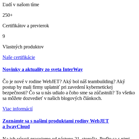
Ľudí v našom tíme
250+
Certifikátov a previerok
9
Vlastných produktov
Naše certifikácie
Novinky a aktuality zo sveta InterWay
Čo je nové v rodine WebJET? Aký bol náš teambuilding? Aký
postup by mali firmy uplatniť pri zavedení kybernetickej
bezpečnosti? Čo sa u nás udialo a čoho sme sa zúčastnili? To všetko
sa môžete dozvedieť v našich blogových článkoch.
Viac informácií
Zoznámte sa s našimi produktami rodiny WebJET
a IwayCloud
Na ich vývoji pracujeme od nástupu 21. storočia. Poďte sa s nimi