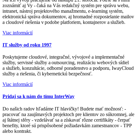
zoznámiť aj Vy - čaká na Vás redakčný systém pre správu webu,
intranet, nástroj projektového manažmentu, e-learning systém,
elektronická správa dokumentov, aj hromadné rozposielanie mailov
a cloudové riešenia v podobe platforiem, kontajnerov a služieb.
Viac informácií
IT služby od roku 1997
Poskytujeme cloudové, integračné, vývojové a implementačné
služby, servisné služby a outsourcing, realizáciu webových sídiel
a služieb, konzultácie, odborné poradenstvo a podporu, IwayCloud
služby a riešenia, či kybernetickú bezpečnosť.
Viac informácií
Pridaj sa k nám do tímu InterWay
Do našich radov hľadáme IT hlavičky! Budete mať možnosť: -
pracovať na zaujímavých projektoch pre klientov zo súkromnej, ale
aj štátnej sféry - vzdelávať sa a získavať rôzne certifikáty - čerpať
benefity, ktoré sú prispôsobené požiadavkám zamestnancov - TPP
alebo kontrakt.