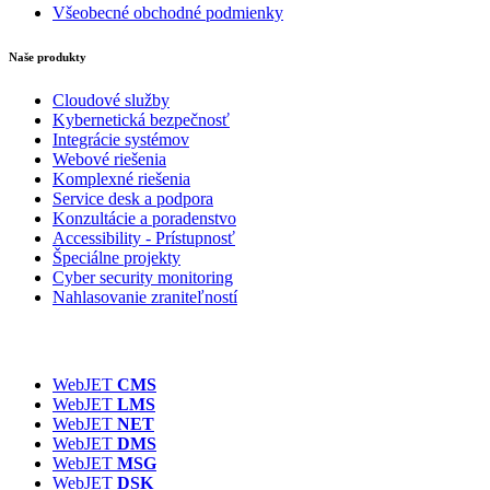
Všeobecné obchodné podmienky
Naše produkty
Cloudové služby
Kybernetická bezpečnosť
Integrácie systémov
Webové riešenia
Komplexné riešenia
Service desk a podpora
Konzultácie a poradenstvo
Accessibility - Prístupnosť
Špeciálne projekty
Cyber security monitoring
Nahlasovanie zraniteľností
WebJET
CMS
WebJET
LMS
WebJET
NET
WebJET
DMS
WebJET
MSG
WebJET
DSK