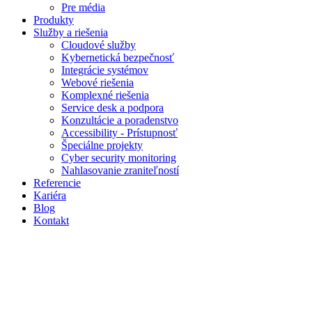
Pre média
Produkty
Služby a riešenia
Cloudové služby
Kybernetická bezpečnosť
Integrácie systémov
Webové riešenia
Komplexné riešenia
Service desk a podpora
Konzultácie a poradenstvo
Accessibility - Prístupnosť
Špeciálne projekty
Cyber security monitoring
Nahlasovanie zraniteľností
Referencie
Kariéra
Blog
Kontakt