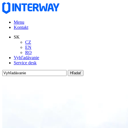
Menu
Kontakt
SK
CZ
EN
RO
Vyhľadávanie
Service desk