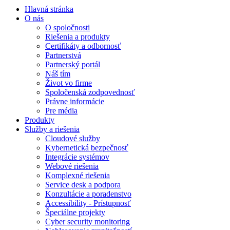
Hlavná stránka
O nás
O spoločnosti
Riešenia a produkty
Certifikáty a odbornosť
Partnerstvá
Partnerský portál
Náš tím
Život vo firme
Spoločenská zodpovednosť
Právne informácie
Pre média
Produkty
Služby a riešenia
Cloudové služby
Kybernetická bezpečnosť
Integrácie systémov
Webové riešenia
Komplexné riešenia
Service desk a podpora
Konzultácie a poradenstvo
Accessibility - Prístupnosť
Špeciálne projekty
Cyber security monitoring