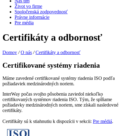
Náš tím
Život vo firme
Spoločenská zodpovednosť
Právne informácie
Pre média
Certifikáty a odbornosť
Domov
/
O nás
/
Certifikáty a odbornosť
Certifikované systémy riadenia
Máme zavedené certifikované systémy riadenia ISO podľa
požiadaviek medzinárodných noriem.
InterWay počas svojho pôsobenia zaviedol niekoľko
certifikovaných systémov riadenia ISO. Tým, že spĺňame
požiadavky medzinárodných noriem, sme získali nasledovné
certifikáty.
Certifikáty sú k stiahnutiu k dispozícii v sekcii:
Pre médiá
.