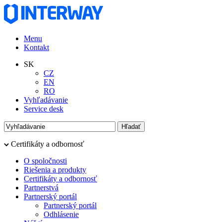
Menu
Kontakt
SK
CZ
EN
RO
Vyhľadávanie
Service desk
Certifikáty a odbornosť
O spoločnosti
Riešenia a produkty
Certifikáty a odbornosť
Partnerstvá
Partnerský portál
Partnerský portál
Odhlásenie