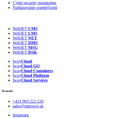
Cyber security monitoring
Nahlasovanie zraniteľností
WebJET
CMS
WebJET
LMS
WebJET
NET
WebJET
DMS
WebJET
MSG
WebJET
DSK
Iway
Cloud
Iway
Cloud GO
Iway
Cloud
Containers
Iway
Cloud
Platform
Iway
Cloud
Services
Kontakt
+421 903 222 226
sales@interway.sk
instagram