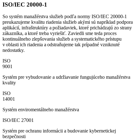
ISO/IEC 20000-1
So systém manažérstva služieb podľa normy ISO/IEC 20000-1
preukazujeme kvalitu riadenia služieb akými sú napríklad podpora
aplikácií, infraštruktúry a požiadaviek, ktoré prichádzajú zo strany
zákazníka, a ktoré treba vyriešiť. Zaviedli sme teda proces
kontinuálneho zlepšovania služieb a systematického prístupu
v oblasti ich riadenia a odstraňujeme tak prípadné vzniknuté
nedostatky.
ISO
9001
Systém pre vybudovanie a udržiavanie fungujúceho manažérstva
kvality
ISO
14001
Systém enviromentálneho manažérstva
ISO/IEC 27001
Systém pre ochranu informácii a budovanie kybernetickej
bezpečnosti