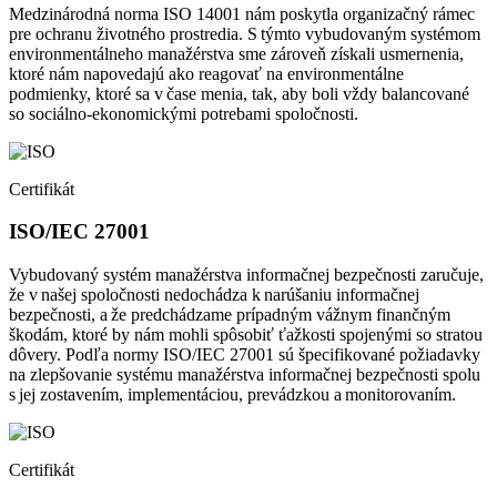
Medzinárodná norma ISO 14001 nám poskytla organizačný rámec
pre ochranu životného prostredia. S týmto vybudovaným systémom
environmentálneho manažérstva sme zároveň získali usmernenia,
ktoré nám napovedajú ako reagovať na environmentálne
podmienky, ktoré sa v čase menia, tak, aby boli vždy balancované
so sociálno-ekonomickými potrebami spoločnosti.
Certifikát
ISO/IEC 27001
Vybudovaný systém manažérstva informačnej bezpečnosti zaručuje,
že v našej spoločnosti nedochádza k narúšaniu informačnej
bezpečnosti, a že predchádzame prípadným vážnym finančným
škodám, ktoré by nám mohli spôsobiť ťažkosti spojenými so stratou
dôvery. Podľa normy ISO/IEC 27001 sú špecifikované požiadavky
na zlepšovanie systému manažérstva informačnej bezpečnosti spolu
s jej zostavením, implementáciou, prevádzkou a monitorovaním.
Certifikát