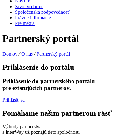
Náš tím
Život vo firme
Spoločenská zodpovednosť
Právne informácie
Pre média
Partnerský portál
Domov
/
O nás
/
Partnerský portál
Prihlásenie do portálu
Prihlásenie do partnerského portálu
pre existujúcich partnerov.
Prihlásiť sa
Pomáhame našim partnerom rásť
Výhody partnerstva
s InterWay už poznajú tieto spoločnosti