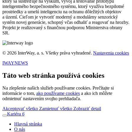
ktorý sa sústreďuje na výskum, vývoj a testovanie prototypu
inteligentného bezpečnostného systému, ktorý využíva bezpilotné
prostriedky a umelú inteligenciu na ochranu dôležitých objektov
a území. Cieľom je vytvoriť moderný a modulárny senzorický
systém novej generácie, schopný včas odhaliť a reagovať na hrozby.
Projekt je realizovaný s finančnou podporou Ministerstva obrany
SR.
© 2026 InterWay, a. s. Všetky práva vyhradené.
Nastavenia cookies
IWAYNEWS
Táto web stránka používá cookies
Na zlepšenie našich služieb používame cookies. Prečítajte si
informácie o tom,
ako používame cookies
a ako ich môžete
odmietnuť nastavením svojho prehliadača.
Akceptovať všetko
Zamietnuť všetko
Zobraziť detail
Kariéra
6
Hlavná stránka
O nás