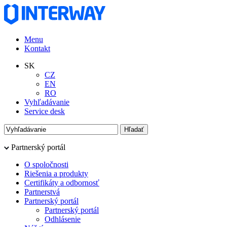
Menu
Kontakt
SK
CZ
EN
RO
Vyhľadávanie
Service desk
Partnerský portál
O spoločnosti
Riešenia a produkty
Certifikáty a odbornosť
Partnerstvá
Partnerský portál
Partnerský portál
Odhlásenie