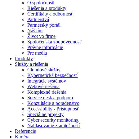
O spoločnosti
Riešenia a produkty
Certifikáty a odbornosť
Partnerstvá
Partnerský portál
Náš tím
Život vo firme
Spoločenská zodpovednosť
Právne informácie
Pre média
Produkty
Služby a riešenia
Cloudové služby
Kybernetická bezpečnosť
Integrácie systémov
Webové riešenia
Komplexné riešenia
Service desk a podpora
Konzultácie a poradenstvo
Accessibility - Prístupnosť
Špeciálne projekty
Cyber security monitoring
Nahlasovanie zraniteľností
Referencie
Kariéra