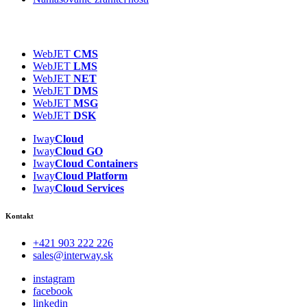
WebJET
CMS
WebJET
LMS
WebJET
NET
WebJET
DMS
WebJET
MSG
WebJET
DSK
Iway
Cloud
Iway
Cloud GO
Iway
Cloud
Containers
Iway
Cloud
Platform
Iway
Cloud
Services
Kontakt
+421 903 222 226
sales@interway.sk
instagram
facebook
linkedin