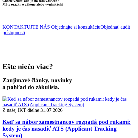
Chcete vedieť ako je na tom váš web?
Máte otázky o zákone alebo výnimkách?
KONTAKTUJTE NÁS
Objednajte si konzultáciu
Objednať audit
prístupnosti
Ešte niečo viac?
Zaujímavé články, novinky
a pohľad do zákulisia.
Z našej IKT dielne
31.07.2026
Keď sa nábor zamestnancov rozpadá pod rukami:
kedy je čas nasadiť ATS (Applicant Tracking
System)