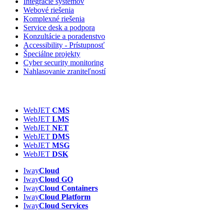
Integrácie systémov
Webové riešenia
Komplexné riešenia
Service desk a podpora
Konzultácie a poradenstvo
Accessibility - Prístupnosť
Špeciálne projekty
Cyber security monitoring
Nahlasovanie zraniteľností
WebJET
CMS
WebJET
LMS
WebJET
NET
WebJET
DMS
WebJET
MSG
WebJET
DSK
Iway
Cloud
Iway
Cloud GO
Iway
Cloud
Containers
Iway
Cloud
Platform
Iway
Cloud
Services