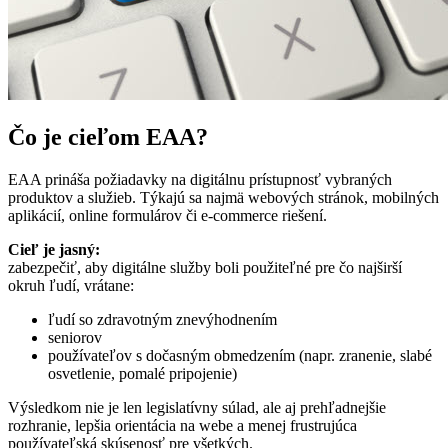
Čo je cieľom EAA?
EAA prináša požiadavky na digitálnu prístupnosť vybraných
produktov a služieb. Týkajú sa najmä webových stránok, mobilných
aplikácií, online formulárov či e-commerce riešení.
Cieľ je jasný:
zabezpečiť, aby digitálne služby boli použiteľné pre čo najširší
okruh ľudí, vrátane:
ľudí so zdravotným znevýhodnením
seniorov
používateľov s dočasným obmedzením (napr. zranenie, slabé
osvetlenie, pomalé pripojenie)
Výsledkom nie je len legislatívny súlad, ale aj prehľadnejšie
rozhranie, lepšia orientácia na webe a menej frustrujúca
používateľská skúsenosť pre všetkých.