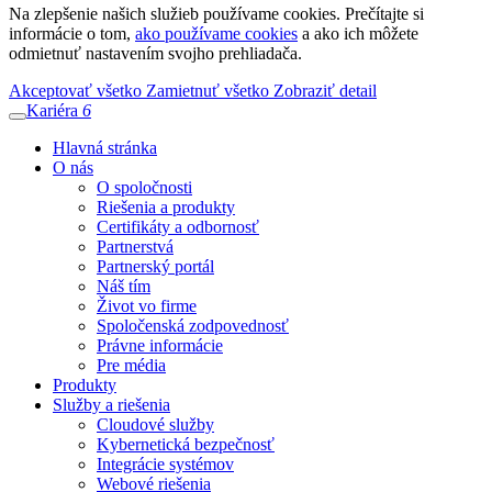
Na zlepšenie našich služieb používame cookies. Prečítajte si
informácie o tom,
ako používame cookies
a ako ich môžete
odmietnuť nastavením svojho prehliadača.
Akceptovať všetko
Zamietnuť všetko
Zobraziť detail
Kariéra
6
Hlavná stránka
O nás
O spoločnosti
Riešenia a produkty
Certifikáty a odbornosť
Partnerstvá
Partnerský portál
Náš tím
Život vo firme
Spoločenská zodpovednosť
Právne informácie
Pre média
Produkty
Služby a riešenia
Cloudové služby
Kybernetická bezpečnosť
Integrácie systémov
Webové riešenia