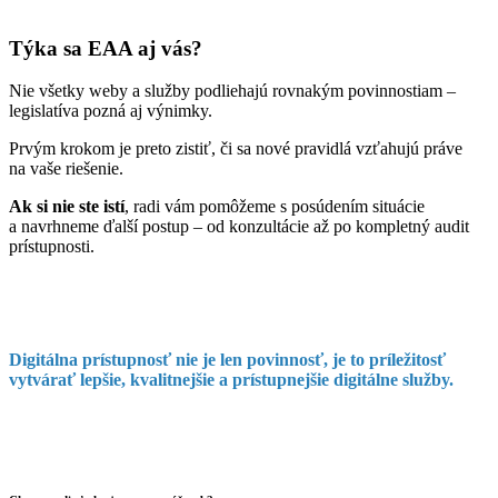
Týka sa EAA aj vás?
Nie všetky weby a služby podliehajú rovnakým povinnostiam –
legislatíva pozná aj výnimky.
Prvým krokom je preto zistiť, či sa nové pravidlá vzťahujú práve
na vaše riešenie.
Ak si nie ste istí
, radi vám pomôžeme s posúdením situácie
a navrhneme ďalší postup – od konzultácie až po kompletný audit
prístupnosti.
Digitálna prístupnosť nie je len povinnosť, je to príležitosť
vytvárať lepšie, kvalitnejšie a prístupnejšie digitálne služby.