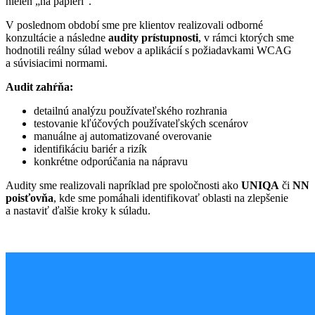
nielen „na papieri“.
V poslednom období sme pre klientov realizovali odborné
konzultácie a následne
audity prístupnosti
, v rámci ktorých sme
hodnotili reálny súlad webov a aplikácií s požiadavkami WCAG
a súvisiacimi normami.
Audit zahŕňa:
detailnú analýzu používateľského rozhrania
testovanie kľúčových používateľských scenárov
manuálne aj automatizované overovanie
identifikáciu bariér a rizík
konkrétne odporúčania na nápravu
Audity sme realizovali napríklad pre spoločnosti ako
UNIQA
či
NN
poisťovňa
, kde sme pomáhali identifikovať oblasti na zlepšenie
a nastaviť ďalšie kroky k súladu.