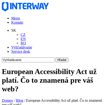
Menu
Kontakt
SK
CZ
EN
RO
Vyhľadávanie
Service desk
European Accessibility Act už
platí. Čo to znamená pre váš
web?
Domov
/
Blog
/
European Accessibility Act už platí. Čo to znamená
pre váš web?