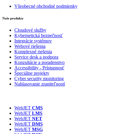
Všeobecné obchodné podmienky
Naše produkty
Cloudové služby
Kybernetická bezpečnosť
Integrácie systémov
Webové riešenia
Komplexné riešenia
Service desk a podpora
Konzultácie a poradenstvo
Accessibility - Prístupnosť
Špeciálne projekty
Cyber security monitoring
Nahlasovanie zraniteľností
WebJET
CMS
WebJET
LMS
WebJET
NET
WebJET
DMS
WebJET
MSG