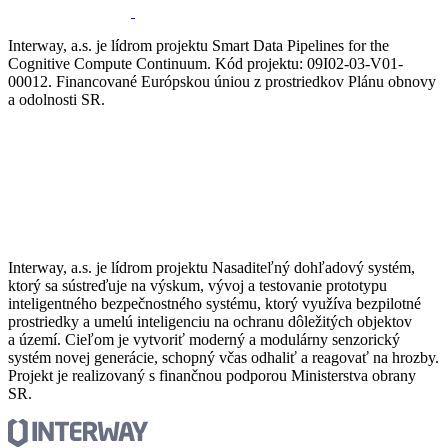
Interway, a.s. je lídrom projektu Smart Data Pipelines for the
Cognitive Compute Continuum. Kód projektu: 09I02-03-V01-
00012. Financované Európskou úniou z prostriedkov Plánu obnovy
a odolnosti SR.
Interway, a.s. je lídrom projektu Nasaditeľný dohľadový systém,
ktorý sa sústreďuje na výskum, vývoj a testovanie prototypu
inteligentného bezpečnostného systému, ktorý využíva bezpilotné
prostriedky a umelú inteligenciu na ochranu dôležitých objektov
a území. Cieľom je vytvoriť moderný a modulárny senzorický
systém novej generácie, schopný včas odhaliť a reagovať na hrozby.
Projekt je realizovaný s finančnou podporou Ministerstva obrany
SR.