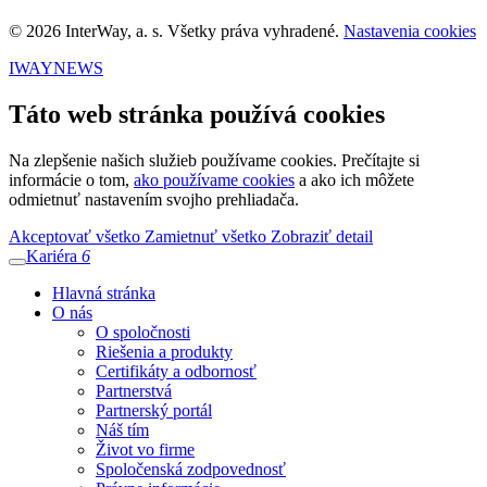
© 2026 InterWay, a. s. Všetky práva vyhradené.
Nastavenia cookies
IWAYNEWS
Táto web stránka používá cookies
Na zlepšenie našich služieb používame cookies. Prečítajte si
informácie o tom,
ako používame cookies
a ako ich môžete
odmietnuť nastavením svojho prehliadača.
Akceptovať všetko
Zamietnuť všetko
Zobraziť detail
Kariéra
6
Hlavná stránka
O nás
O spoločnosti
Riešenia a produkty
Certifikáty a odbornosť
Partnerstvá
Partnerský portál
Náš tím
Život vo firme
Spoločenská zodpovednosť