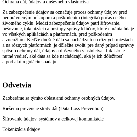
Ochrana dát, údajov a duševného vlastníctva
Za zabezpečenie údajov sa označuje proces ochrany údajov pred
neoprávneným prístupom a poškodením (integrita) počas celého
životného cyklu. Medzi zabezpečenie údajov patrí šifrovanie,
hešovanie, tokenizácia a postupy správy kľúčov, ktoré chránia údaje
vo všetkých aplikáciách a platformách, pred poškodením
a zneužitím. Keďže dnešné dáta sa nachádzajú na rôznych miestach
a na rôznych platformách, je dôležite zvoliť pre daný prípad správny
spôsob ochrany dát, údajov a duševného vlastníctva. Tak isto je
nutné vedieť, aké dáta sa kde nachádzajú, aká je ich dôležitosť
a pod akú reguláciu spadajú.
Odvetvia
Zaoberáme sa týmito oblasťami ochrany osobných údajov.
Riešenia prevencie straty dát (Data Loss Prevention)
Šifrovanie údajov, systémov a celkovej komunikácie
Tokenizácia údajov