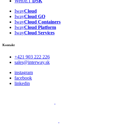
WebJET
DSK
Iway
Cloud
Iway
Cloud GO
Iway
Cloud
Containers
Iway
Cloud
Platform
Iway
Cloud
Services
Kontakt
+421 903 222 226
sales@interway.sk
instagram
facebook
linkedin