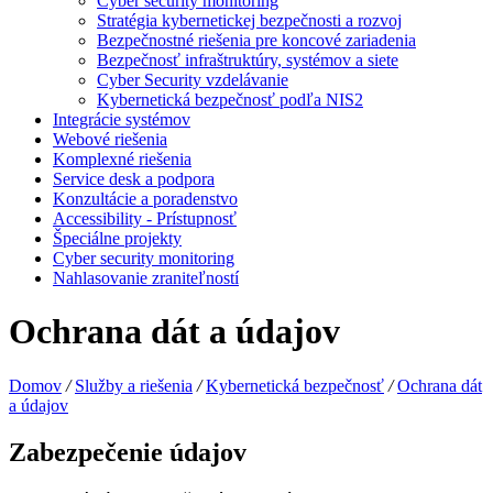
Cyber security monitoring
Stratégia kybernetickej bezpečnosti a rozvoj
Bezpečnostné riešenia pre koncové zariadenia
Bezpečnosť infraštruktúry, systémov a siete
Cyber Security vzdelávanie
Kybernetická bezpečnosť podľa NIS2
Integrácie systémov
Webové riešenia
Komplexné riešenia
Service desk a podpora
Konzultácie a poradenstvo
Accessibility - Prístupnosť
Špeciálne projekty
Cyber security monitoring
Nahlasovanie zraniteľností
Ochrana dát a údajov
Domov
/
Služby a riešenia
/
Kybernetická bezpečnosť
/
Ochrana dát
a údajov
Zabezpečenie údajov